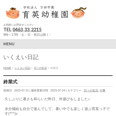
お気軽にお問合せください
TEL
0463‐33‐2215
9時～17時〈土・日・祝日は除く〉
MENU
いくえい日記
HOME
»
いくえい日記
»
日々の生活
»
終業式
終業式
投稿日 : 2023-07-21
最終更新日時 : 2023-07-24
カテゴリー :
日々の生活
,
行事
久しぶりに暑さも和らいだ昨日、外遊びをしました♪
水分補給も自分で進んでして、暑い中でも楽しく遊ぶ育英っ子で
す(*^^)v