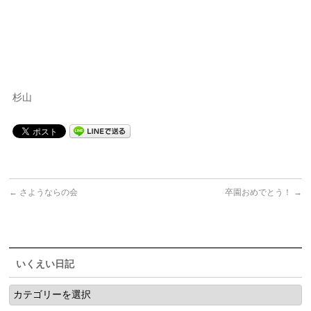
杉山
←
さようならの会
卒園おめでとう！
→
いくえい日記
い
く
え