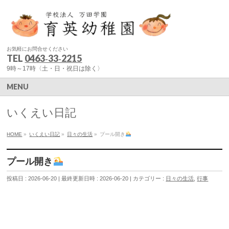
お気軽にお問合せください
TEL
0463‐33‐2215
9時～17時〈土・日・祝日は除く〉
MENU
いくえい日記
HOME
»
いくえい日記
»
日々の生活
»
プール開き
プール開き
投稿日 : 2026-06-20
最終更新日時 : 2026-06-20
カテゴリー :
日々の生活
,
行事