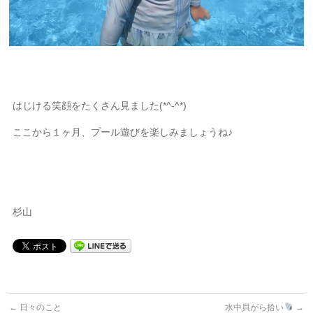
はじける笑顔をたくさん見ました(*^-^*)
ここから１ヶ月、プール遊びを楽しみましょうね♪
杉山
←
日々のこと
水中貝がら拾い
→