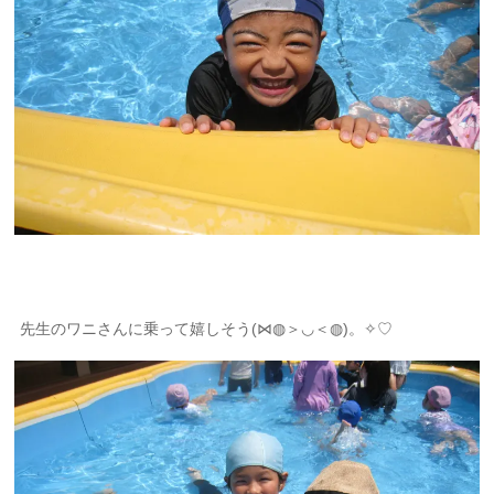
先生のワニさんに乗って嬉しそう(⋈◍＞◡＜◍)。✧♡