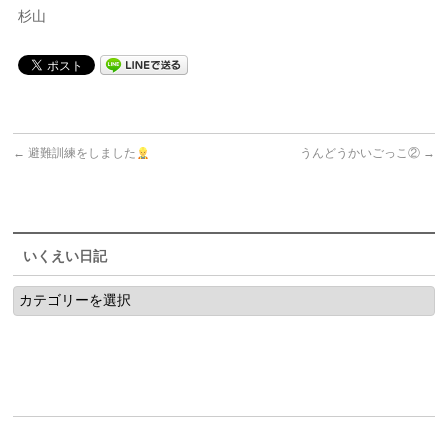
杉山
←
避難訓練をしました
うんどうかいごっこ②
→
いくえい日記
い
く
え
い
日
記