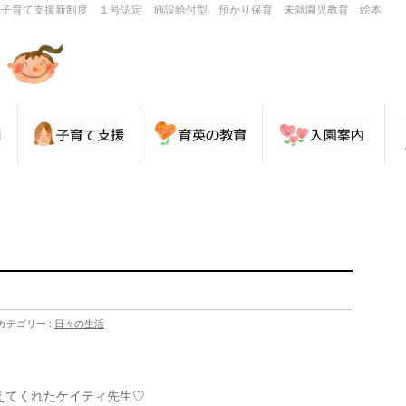
・子育て支援新制度 １号認定 施設給付型 預かり保育 未就園児教育 絵本
カテゴリー :
日々の生活
えてくれたケイティ先生♡