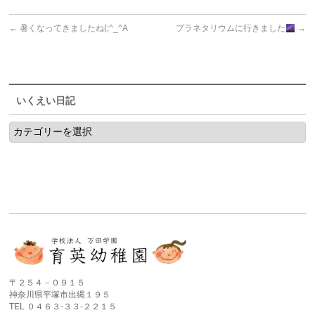
←
暑くなってきましたね(;^_^A
プラネタリウムに行きました
→
いくえい日記
い
く
え
い
日
記
〒２５４－０９１５
神奈川県平塚市出縄１９５
TEL ０４６３-３３-２２１５