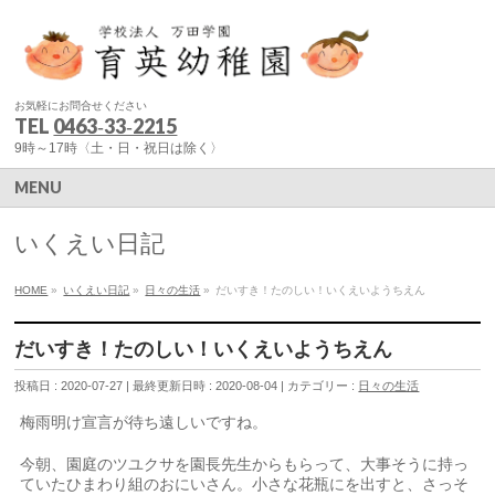
お気軽にお問合せください
TEL
0463‐33‐2215
9時～17時〈土・日・祝日は除く〉
MENU
いくえい日記
HOME
»
いくえい日記
»
日々の生活
»
だいすき！たのしい！いくえいようちえん
だいすき！たのしい！いくえいようちえん
投稿日 : 2020-07-27
最終更新日時 : 2020-08-04
カテゴリー :
日々の生活
梅雨明け宣言が待ち遠しいですね。
今朝、園庭のツユクサを園長先生からもらって、大事そうに持っ
ていたひまわり組のおにいさん。小さな花瓶にを出すと、さっそ