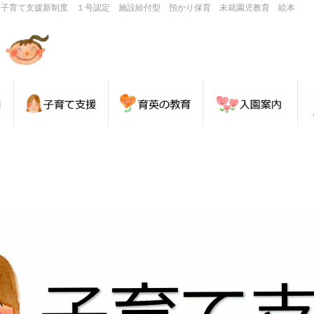
・子育て支援新制度 １号認定 施設給付型 預かり保育 未就園児教育 絵本